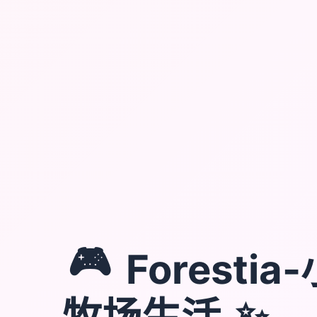
🎮
Foresti
✨
牧场生活