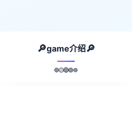
🔎
🔎
game介绍
🔵
🟡
🔴
🟢
🟣
📖
游戏故事
✨
Forestia-一些镇的牧场生长时活乃5款耕样农
田、照顾动物、钓鱼、采集依及矿山探索 通