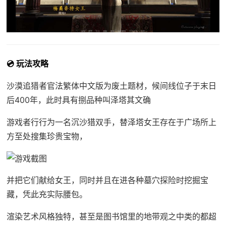
💿 玩法攻略
沙漠追猎者官法繁体中文版为
废土题材，候间线位子于末日
后400年，此时具有捌品种叫泽塔其文确
游戏者行行为一名沉沙猎双手，替泽塔女王存在于广场所上
方至处搜集珍贵宝物，
并把它们献给女王，同时并且在进各种墓穴探险时挖掘宝
藏，凭此充实际腰包。
渲染艺术风格独特，甚至是图书馆里的地带观之中类的都超