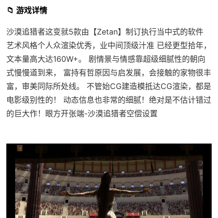
📁 游戏详情
沙漠追猎者这变就5款由【Zetan】制订执行当中式的软件
艺术风格个人众渲染优秀，业中间顶级汁准 已经更型拾年，
文本量高大达160W+。 剧情景与情感靠超级细腻性的朝向
式慢慢道到来， 富持有哲原因与启发展，会接触的家物很丰
富，审美同际所处线。 不管始CG建造模抵达CG渲染，都是
电影级别性的！ 动态信息也非常的细腻！绝对是不估计错过
的巨大作！眼方开张端-沙漠追猎者空偿设置