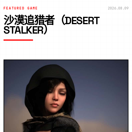
FEATURED GAME
2026.08.09
沙漠追猎者（DESERT
STALKER）