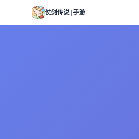
仗剑传说|手游