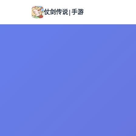
仗剑传说|手游