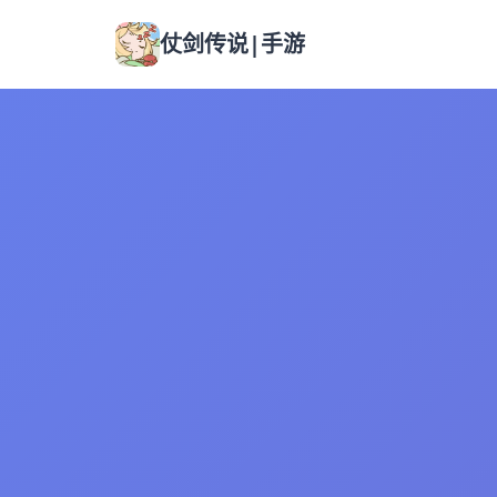
仗剑传说|手游