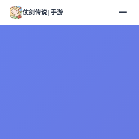
仗剑传说|手游