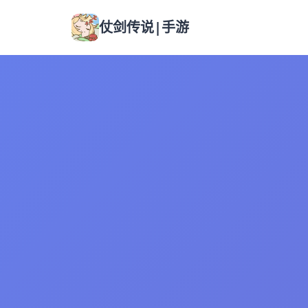
仗剑传说|手游