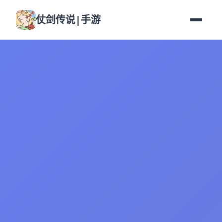
仗剑传说|手游