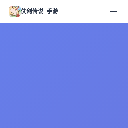
仗剑传说|手游