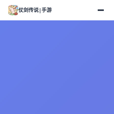
仗剑传说|手游