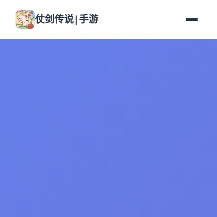
仗剑传说|手游