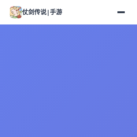
仗剑传说|手游