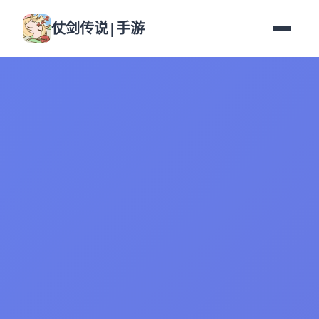
仗剑传说|手游