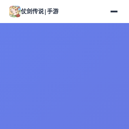
仗剑传说|手游