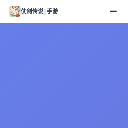
仗剑传说|手游