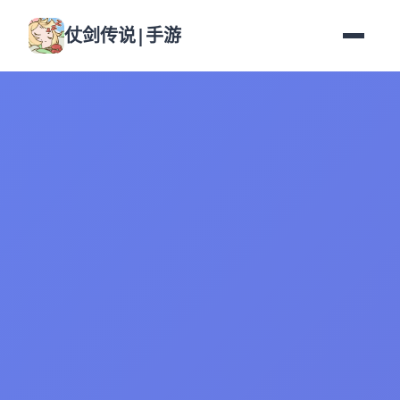
仗剑传说|手游