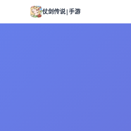
仗剑传说|手游