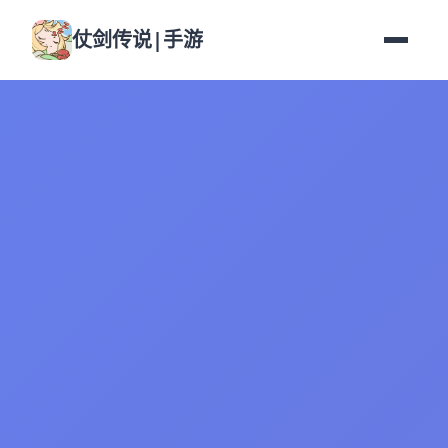
仗剑传说|手游