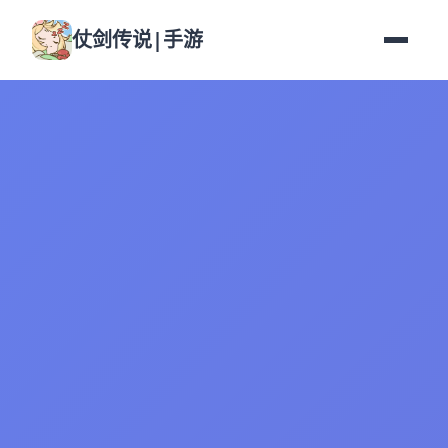
仗剑传说|手游