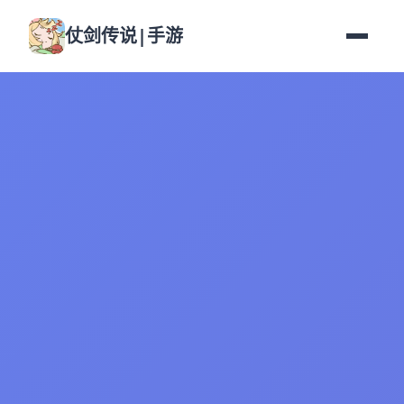
仗剑传说|手游