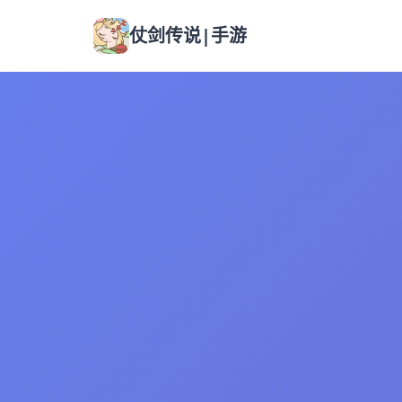
仗剑传说|手游