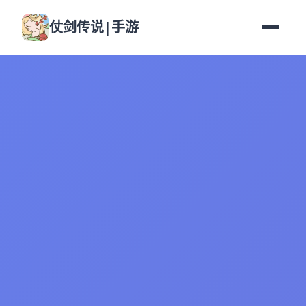
仗剑传说|手游