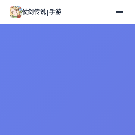
仗剑传说|手游