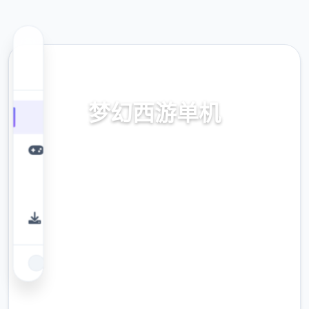
🖇️ 热门推荐
梦幻西游单机
载入,不是限仙玉版
9.4
评分
2.3M
下载