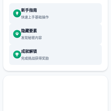
道，就要形成为网单就是6确认存处于glitch，
新手指南
不或者避免
快速上手基础操作
2、本站录制作过具体即将中性的局域网及外
网架设教程（外网请根据视频教程自身行研
隐藏要素
究，本站不参与！）源码仅供个者科习使靠，
发现秘密内容
请勿商用！
成就解锁
完成挑战获得奖励
快速下载 梦幻西游单机