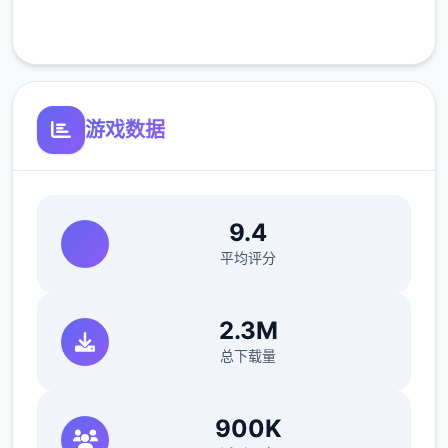
客服支持
[完善]同同级法宝只能携带1个，优化成可携带
二个.
游戏数据
[新增[新增灵饰自选礼包.工具自选礼包。
9.4
平均评分
[新增]增上超级赐福系.召唤兽可通过携带功夫
数量增加赐福进步化。
2.3M
总下载量
[新增]防官超级技能43个！依据防官属型
900K