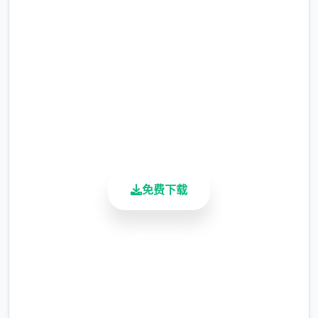
完整版游戏，免费体验
产品介绍：梦江南版本，一直是很受欢迎的传
2.3M+
统版版本，锻炼完善，玩法仿官。很许多小伙
总下载量
4.9/5
伴一直在找，今空终于带有了全套源码，包括
用户评分
网关联源码用及gm工具源码。
900K+
活跃用户
版本再配有手机端文档（有兴趣自行研究）。
免费下载
！
安全下载
[最新增]新增将会员卡功得共享仓库.共享召唤
高速安装
兽仓库.
完全免费