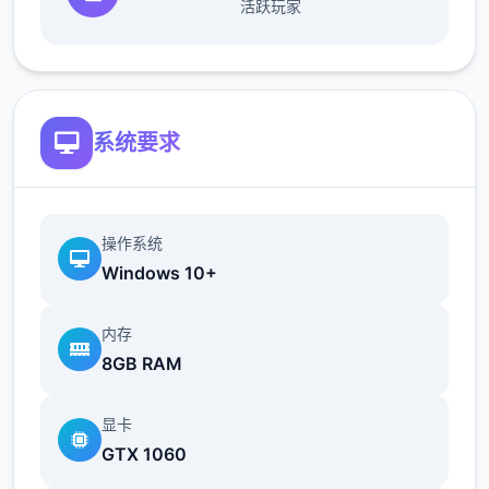
活跃玩家
[新增]文韵墨香环任务，可在时安文韵使者处
领取.积组可兑换商品
系统要求
[新增]新增超级红孩儿。恶魔泡泡，超级飞
镰，自在精神袁，进阶沙暴，超级神柚
操作系统
Windows 10+
梦幻西游单机
[新增[挑战gm.分别天可挑战1次
内存
8GB RAM
[新增]各礼包物品，双倍掉宝符.钟馗令牌.副本
重置丹
显卡
GTX 1060