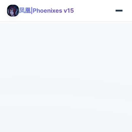
凤凰|Phoenixes v15