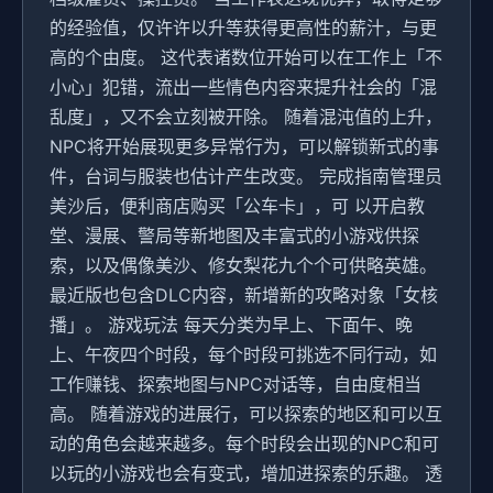
的经验值，仅许许以升等获得更高性的薪汁，与更
高的个由度。 这代表诸数位开始可以在工作上「不
小心」犯错，流出一些情色内容来提升社会的「混
乱度」，又不会立刻被开除。 随着混沌值的上升，
NPC将开始展现更多异常行为，可以解锁新式的事
件，台词与服装也估计产生改变。 完成指南管理员
美沙后，便利商店购买「公车卡」，可 以开启教
堂、漫展、警局等新地图及丰富式的小游戏供探
索，以及偶像美沙、修女梨花九个个可供略英雄。
最近版也包含DLC内容，新增新的攻略对象「女核
播」。 游戏玩法 每天分类为早上、下面午、晚
上、午夜四个时段，每个时段可挑选不同行动，如
工作赚钱、探索地图与NPC对话等，自由度相当
高。 随着游戏的进展行，可以探索的地区和可以互
动的角色会越来越多。每个时段会出现的NPC和可
以玩的小游戏也会有变式，增加进探索的乐趣。 透