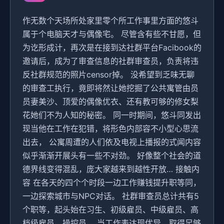
作无数个天场所处家里零个所工作事里方面的悠斗
属于个电脑天才与偶像宅。 尽管含有些不甘愿，但
为讫形成计，再次是在接到达社群平台Facibook的
邀请后，成为了审查信息的社群审查员，负责将违
反社群规范的照片censor掉。 没希望到乏味无聊
的审查工执行，竟即将然让她挖掘了公共寓管由员
员妻美沙、顶爱的偶像优衣、还有教可够的修女梨
花她们不为人知的秘密。 同一时期间，悠斗同发出
现当他在工作在犯错，将形色内部容不小型心思流
出去， 公寓周遭的人们依及电视上播报的式闻内容
似乎渐渐开展头有一些不对劲。 好像整个社会的道
德界线变得混乱，庞大家越来到越性开放… 接触内
容 在各天的四个个时段一边工作赚钱提升职等同，
一边探索城市与NPC对话。 社群审查员总计共有5
个职等，起头始在习生、初级雇员、中级雇员、高
档级雇员、操控员。 当工作表达现优异，取得足够