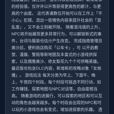
的经验值，仅许许以升等获得更高性的薪汁，与更
高的个由度。 这代表诸数位开始可以在工作上「不
小心」犯错，流出一些情色内容来提升社会的「混
乱度」，又不会立刻被开除。 随着混沌值的上升，
NPC将开始展现更多异常行为，可以解锁新式的事
件，台词与服装也估计产生改变。 完成指南管理员
美沙后，便利商店购买「公车卡」，可 以开启教
堂、漫展、警局等新地图及丰富式的小游戏供探
索，以及偶像美沙、修女梨花九个个可供略英雄。
最近版也包含DLC内容，新增新的攻略对象「女核
播」。 游戏玩法 每天分类为早上、下面午、晚
上、午夜四个时段，每个时段可挑选不同行动，如
工作赚钱、探索地图与NPC对话等，自由度相当
高。 随着游戏的进展行，可以探索的地区和可以互
动的角色会越来越多。每个时段会出现的NPC和可
以玩的小游戏也会有变式，增加进探索的乐趣。 透