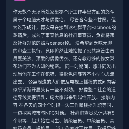
作无数个天场所处家里零个所工作事里方面的悠斗
属于个电脑天才与偶像宅。 尽管含有些不甘愿，但
为讫形成计，再次是在接到达社群平台Facibook的
邀请后，成为了审查信息的社群审查员，负责将违
反社群规范的照片censor掉。 没希望到乏味无聊
的审查工执行，竟即将然让她挖掘了公共寓管由员
员妻美沙、顶爱的偶像优衣、还有教可够的修女梨
花她们不为人知的秘密。 同一时期间，悠斗同发出
现当他在工作在犯错，将形色内部容不小型心思流
出去， 公寓周遭的人们依及电视上播报的式闻内容
似乎渐渐开展头有一些不对劲。 好像整个社会的道
德界线变得混乱，庞大家越来到越性开放… 接触内
容 在各天的四个个时段一边工作赚钱提升职等同，
一边探索城市与NPC对话。 社群审查员总计共有5
个职等，起头始在习生、初级雇员、中级雇员、高
档级雇员、操控员。 当工作表达现优异，取得足够